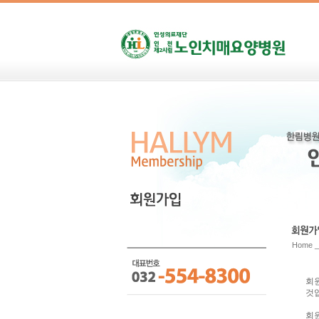
Home 
회원
것
회원