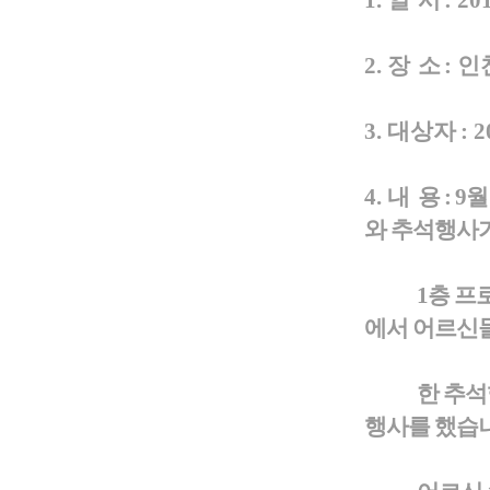
1.
일 시
: 20
2.
장 소
: 
3. 대상자
:
4.
내 용 : 
와
추석행사가
1층 프로
에서 어르신
한
추석
행사를 했습